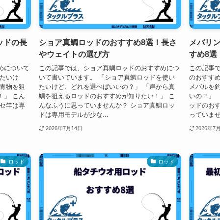
ッドの長
ショア真鯛ロッドのおすすめ8選！長さ
メバリ
やウェイトの選び方
すめ8選
めについて
この記事では、ショア真鯛ロッドのおすすめにつ
この記事
いたいけ
いて書いています。 「ショア真鯛ロッドを使い
のおすすめ
や青物を狙
たいけど、どれを選べばいいの？」 「岸から真
メバルを
！」 こん
鯛を狙えるロッドのおすすめが知りたい！」 こ
いの？」 
カセ竿は専
んなふうに思っていませんか？ ショア真鯛ロッ
ッドのおす
ドは専用モデルが少な...
っていません
2026年7月14日
2026年7
ロッド
ロッド