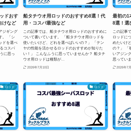
ッドおす
船タチウオ用ロッドのおすすめ8選！代
最初の1
向けなど
用・コスパ最強など
8選！選
アジギング
この記事では、船タチウオ用ロッドのおすすめに
この記事
す。 「シ
ついて書いています。 「船タチウオ用ロッドを
ロッドにつ
ッドを選べ
使いたいけど、どれを選べばいいの？」 「テン
めたいけ
えるコスパ
ヤの性能を活かせるロッドのおすすめが知りた
の？」 「
ふうに思っ
い！」 こんなふうに思っていませんか？ 船タチ
いアジング
ウオ用ロッドは種類が...
思っていま
2026年7月10日
2026年7
ロッド
ロッド