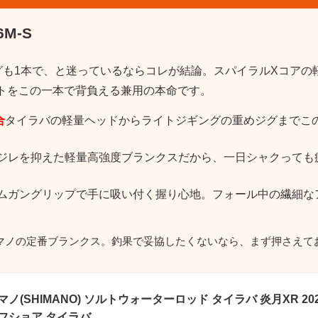
6M-S
グも1本で、と迷っているならコレが結論。スパイラルXコアの
ェイトをこの一本で背負える兼用の本命です。
合
タイラバの軽量ヘッドからライトジギングの重めジグまでこ
ジレを抑えた軽量高強度ブランクスだから、一日シャクっても
ムガングリップで手に吸い付く握り心地。フォール中の繊細な
マノの定番ブランクス。釣果で妥協したくないなら、まず押さえて
マノ(SHIMANO) ソルトウォーターロッド タイラバ 炎月XR 2021
フショア タイラバ