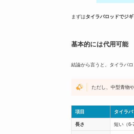
まずは
タイラバロッドでジギ
基本的には代用可能
結論から言うと、タイラバロ
ただし、中型青物
項目
タイラバ
長さ
短い（6-7