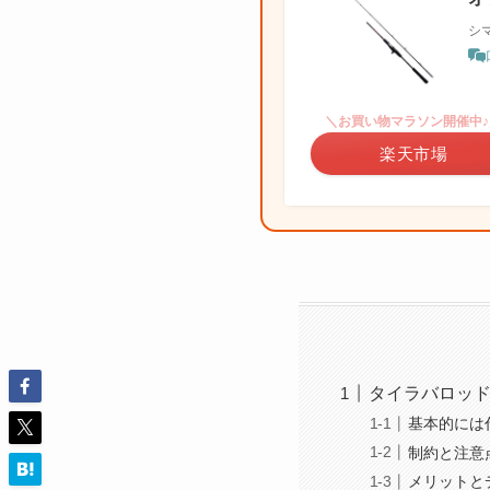
シマ
＼お買い物マラソン開催中♪
楽天市場
タイラバロッ
基本的には
制約と注意
メリットと