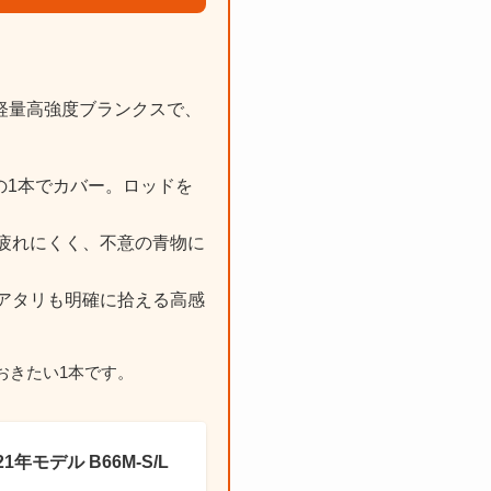
軽量高強度ブランクスで、
の1本でカバー。ロッドを
疲れにくく、不意の青物に
アタリも明確に拾える高感
おきたい1本です。
年モデル B66M-S/L