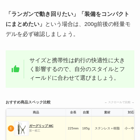
「ランガンで動き回りたい」「装備をコンパクト
にまとめたい」
という場合は、200g前後の軽量モ
デルを必ず確認しましょう。
サイズと携帯性は釣行の快適性に大き
く影響するので、自分のスタイルとフ
ィールドに合わせて選びましょう。
おすすめ商品スペック比較
← スクロールで比較 →
商品
全長
自重
素材
対応魚
ガーグリップ MC
225mm
185g
ステンレス＋樹脂
小～中型
1
第一精工