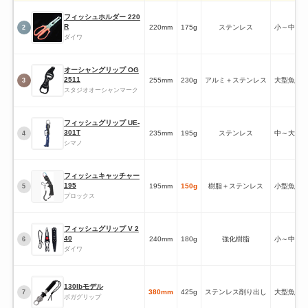
フィッシュホルダー 220
R
220mm
175g
ステンレス
小～中型
2
ダイワ
オーシャングリップ OG
2511
255mm
230g
アルミ＋ステンレス
大型魚対
3
スタジオオーシャンマーク
フィッシュグリップ UE-
301T
235mm
195g
ステンレス
中～大型
4
シマノ
フィッシュキャッチャー
195
195mm
150g
樹脂＋ステンレス
小型魚向
5
プロックス
フィッシュグリップ V 2
40
240mm
180g
強化樹脂
小～中型
6
ダイワ
130lbモデル
380mm
425g
ステンレス削り出し
大型魚特
7
ボガグリップ