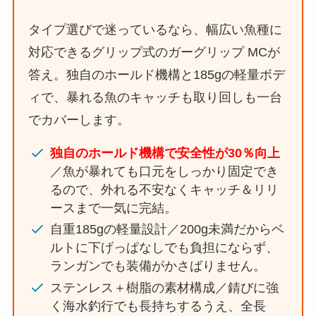
タイプ選びで迷っているなら、幅広い魚種に
対応できるグリップ式のガーグリップ MCが
答え。独自のホールド機構と185gの軽量ボデ
ィで、暴れる魚のキャッチも取り回しも一台
でカバーします。
独自のホールド機構で安全性が30％向上
／魚が暴れても口元をしっかり固定でき
るので、外れる不安なくキャッチ＆リリ
ースまで一気に完結。
自重185gの軽量設計／200g未満だからベ
ルトに下げっぱなしでも負担にならず、
ランガンでも装備がかさばりません。
ステンレス＋樹脂の素材構成／錆びに強
く海水釣行でも長持ちするうえ、全長