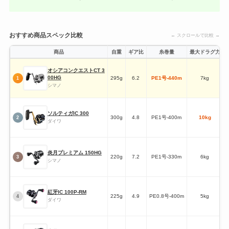
おすすめ商品スペック比較
← スクロールで比較 →
商品
自重
ギア比
糸巻量
最大ドラグ力
オシアコンクエストCT 3
00HG
295g
6.2
PE1号-440m
7kg
1
シマノ
ソルティガIC 300
300g
4.8
PE1号-400m
10kg
2
ダイワ
炎月プレミアム 150HG
220g
7.2
PE1号-330m
6kg
3
シマノ
紅牙IC 100P-RM
225g
4.9
PE0.8号-400m
5kg
4
ダイワ