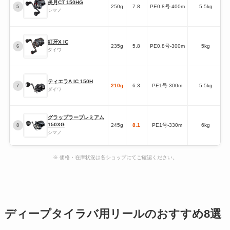
炎月CT 150HG
250g
7.8
PE0.8号-400m
5.5kg
5
シマノ
紅牙X IC
235g
5.8
PE0.8号-300m
5kg
6
ダイワ
ティエラA IC 150H
210g
6.3
PE1号-300m
5.5kg
7
ダイワ
グラップラープレミアム
150XG
245g
8.1
PE1号-330m
6kg
8
シマノ
※ 価格・在庫状況は各ショップにてご確認ください。
ディープタイラバ用リールのおすすめ8選