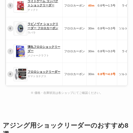
ライトゲーム コンパク
トショックリーダー
フロロカーボン
40m
0.6号〜1.5号
ライト
5
ティクト
ラピノヴァ ショックリ
ーダー フロロカーボン
フロロカーボン
30m
0.8号〜3.0号
ソルトウ
6
ラパラ
弾丸フロロショックリー
ダー
フロロカーボン
30m
0.8号〜3.0号
ライト
7
メジャークラフト
フロロショックリーダー
フロロカーボン
30m
0.8号〜4.0号
ソルトウ
8
ヤマトヨテグス
※ 価格・在庫状況は各ショップにてご確認ください。
アジング用ショックリーダーのおすすめ8