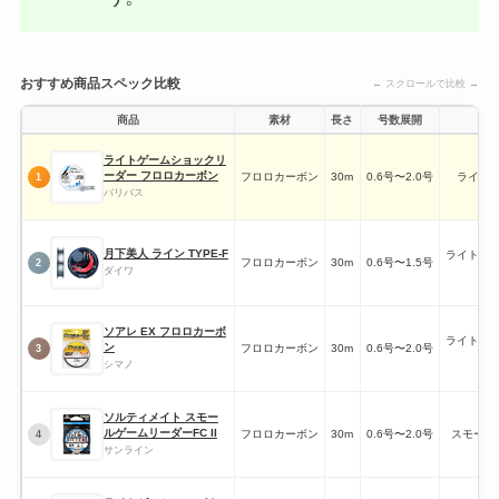
おすすめ商品スペック比較
← スクロールで比較 →
商品
素材
長さ
号数展開
推
ライトゲームショックリ
ーダー フロロカーボン
フロロカーボン
30m
0.6号〜2.0号
ライト
1
バリバス
月下美人 ライン TYPE-F
ライトソ
フロロカーボン
30m
0.6号〜1.5号
2
ダイワ
ソアレ EX フロロカーボ
ライトソ
ン
フロロカーボン
30m
0.6号〜2.0号
3
ー
シマノ
ソルティメイト スモー
ルゲームリーダーFC II
フロロカーボン
30m
0.6号〜2.0号
スモール
4
サンライン